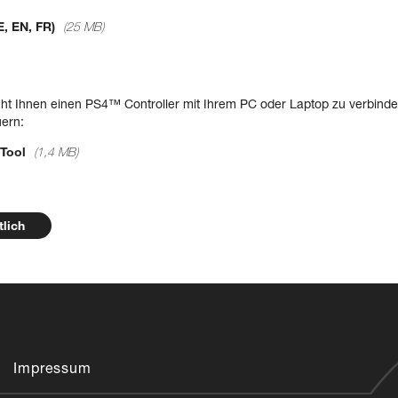
, EN, FR)
(25 MB)
t Ihnen einen PS4™ Controller mit Ihrem PC oder Laptop zu verbind
ern:
 Tool
(1,4 MB)
tlich
Impressum