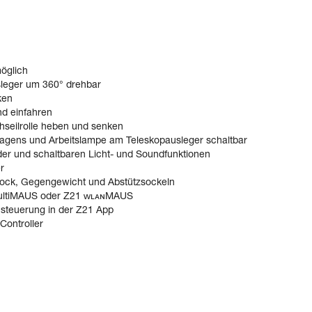
möglich
leger um 360° drehbar
ken
nd einfahren
seilrolle heben und senken
agens und Arbeitslampe am Teleskopausleger schaltbar
der und schaltbaren Licht- und Soundfunktionen
r
ock, Gegengewicht und Abstützsockeln
multiMAUS oder Z21 ᴡʟᴀɴMAUS
nsteuerung in der Z21 App
Controller