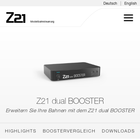
|
Deutsch
English
Modellbahnsteuerung
Z21 SYSTEM
PRODUKTE
DOWNLOADS
FAQ & SUPPORT
Z21 dual BOOSTER
Erweitern Sie Ihre Bahnen mit dem Z21 dual BOOSTER
INFOTAGE
MEDIEN
HIGHLIGHTS
BOOSTERVERGLEICH
DOWNLOADS