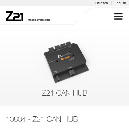
|
Deutsch
English
Modellbahnsteuerung
Z21 SYSTEM
PRODUKTE
DOWNLOADS
FAQ & SUPPORT
Z21 CAN HUB
INFOTAGE
10804 - Z21 CAN HUB
MEDIEN