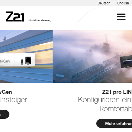
|
Deutsch
English
Modellbahnsteuerung
Z21 SYSTEM
PRODUKTE
DOWNLOADS
FAQ & SUPPORT
Z21 pro LINK
Konfigurieren einfach und
INFOTAGE
komfortabel
MEDIEN
Mehr erfahren