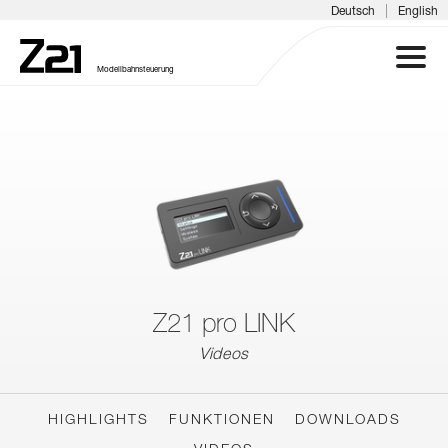
|
Deutsch
English
Modellbahnsteuerung
Z21 SYSTEM
PRODUKTE
DOWNLOADS
FAQ & SUPPORT
Z21 pro LINK
Videos
INFOTAGE
MEDIEN
HIGHLIGHTS
FUNKTIONEN
DOWNLOADS