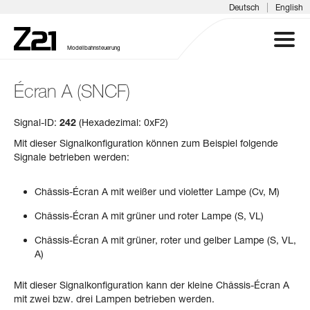
|
Deutsch
English
Modellbahnsteuerung
Écran A (SNCF)
Z21 SYSTEM
Signal-ID:
242
(Hexadezimal: 0xF2)
PRODUKTE
Mit dieser Signalkonfiguration können zum Beispiel folgende
Signale betrieben werden:
DOWNLOADS
Châssis-Écran A mit weißer und violetter Lampe (Cv, M)
FAQ & SUPPORT
Châssis-Écran A mit grüner und roter Lampe (S, VL)
Châssis-Écran A mit grüner, roter und gelber Lampe (S, VL,
INFOTAGE
A)
MEDIEN
Mit dieser Signalkonfiguration kann der kleine Châssis-Écran A
mit zwei bzw. drei Lampen betrieben werden.