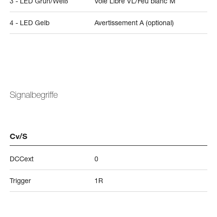
3 - LED Grün/Weiß
Voie Libre VL/Feu blanc M
4 - LED Gelb
Avertissement A (optional)
Signalbegriffe
Cv/S
DCCext
0
Trigger
1R