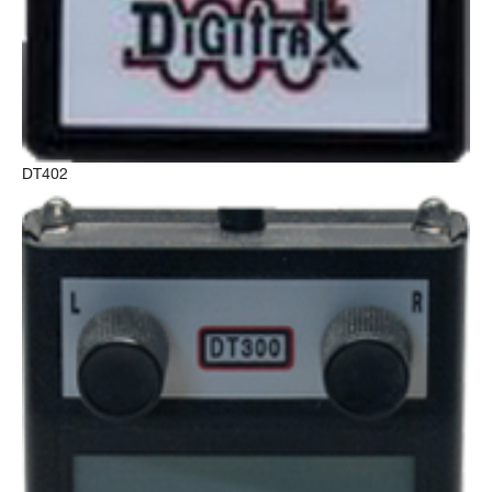
DT402