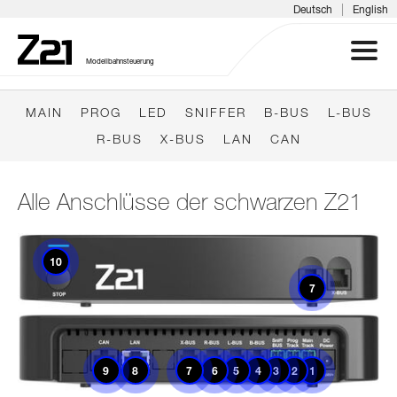
|
Deutsch
English
Modellbahnsteuerung
MAIN
PROG
LED
SNIFFER
B-BUS
L-BUS
Z21 SYSTEM
R-BUS
X-BUS
LAN
CAN
PRODUKTE
Alle Anschlüsse der schwarzen Z21
DOWNLOADS
Mehr Info
Mehr Info
10
FAQ & SUPPORT
7
INFOTAGE
Mehr Info
Mehr Info
Mehr Info
Mehr Info
Mehr Info
Mehr Info
Mehr Info
Mehr Info
Mehr Info
MEDIEN
9
8
7
6
5
4
3
2
1