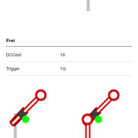
Frei
DCCext
16
Trigger
1G