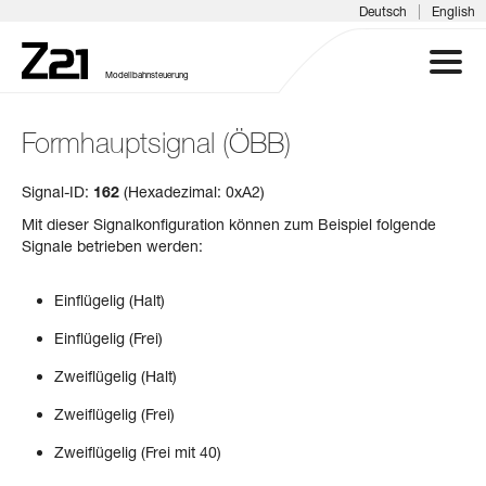
|
Deutsch
English
Modellbahnsteuerung
Formhauptsignal (ÖBB)
Z21 SYSTEM
Signal-ID:
162
(Hexadezimal: 0xA2)
PRODUKTE
Mit dieser Signalkonfiguration können zum Beispiel folgende
Signale betrieben werden:
DOWNLOADS
Einflügelig (Halt)
FAQ & SUPPORT
Einflügelig (Frei)
Zweiflügelig (Halt)
INFOTAGE
Zweiflügelig (Frei)
MEDIEN
Zweiflügelig (Frei mit 40)