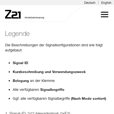
|
Deutsch
English
Modellbahnsteuerung
Legende
Z21 SYSTEM
Die Beschreibungen der Signalkonfigurationen sind wie folgt
PRODUKTE
aufgebaut:
DOWNLOADS
Signal ID
Kurzbeschreibung und Verwendungszweck
FAQ & SUPPORT
Belegung
an der Klemme
Alle verfügbaren
Signalbegriffe
INFOTAGE
Ggf. alle verfügbaren Signalbegriffe
(Nach Mode sortiert)
MEDIEN
1. Signal-ID: 242 (Hexadezimal: 0xF2)