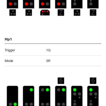
Hp1
Trigger
1G
Mode
3R