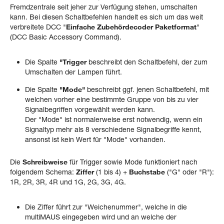
Fremdzentrale seit jeher zur Verfügung stehen, umschalten
kann. Bei diesen Schaltbefehlen handelt es sich um das weit
verbreitete DCC "
Einfache Zubehördecoder Paketformat
"
(DCC Basic Accessory Command).
Die Spalte
"Trigger
beschreibt den Schaltbefehl, der zum
Umschalten der Lampen führt.
Die Spalte
"Mode"
beschreibt ggf. jenen Schaltbefehl, mit
welchen vorher eine bestimmte Gruppe von bis zu vier
Signalbegriffen vorgewählt werden kann.
Der "Mode" ist normalerweise erst notwendig, wenn ein
Signaltyp mehr als 8 verschiedene Signalbegriffe kennt,
ansonst ist kein Wert für "Mode" vorhanden.
Die
Schreibweise
für Trigger sowie Mode funktioniert nach
folgendem Schema:
Ziffer
(1 bis 4) +
Buchstabe
("G" oder "R"):
1R, 2R, 3R, 4R und 1G, 2G, 3G, 4G.
Die Ziffer führt zur "Weichenummer", welche in die
multiMAUS eingegeben wird und an welche der