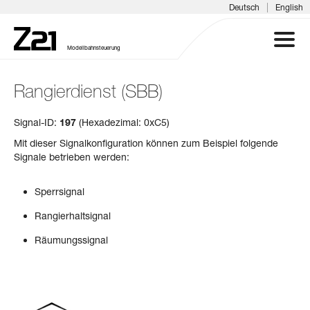
|
Deutsch
English
Modellbahnsteuerung
Rangierdienst (SBB)
Z21 SYSTEM
Signal-ID:
197
(Hexadezimal: 0xC5)
PRODUKTE
Mit dieser Signalkonfiguration können zum Beispiel folgende
Signale betrieben werden:
DOWNLOADS
Sperrsignal
FAQ & SUPPORT
Rangierhaltsignal
Räumungssignal
INFOTAGE
MEDIEN