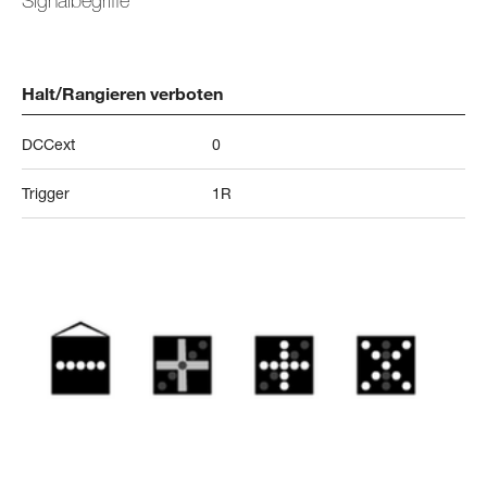
Signalbegriffe
Halt/Rangieren verboten
DCCext
0
Trigger
1R