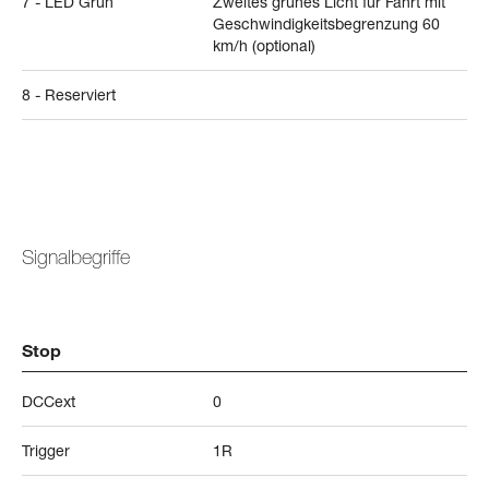
7 - LED Grün
Zweites grünes Licht für Fahrt mit
Geschwindigkeitsbegrenzung 60
km/h (optional)
8 - Reserviert
Signalbegriffe
Stop
DCCext
0
Trigger
1R