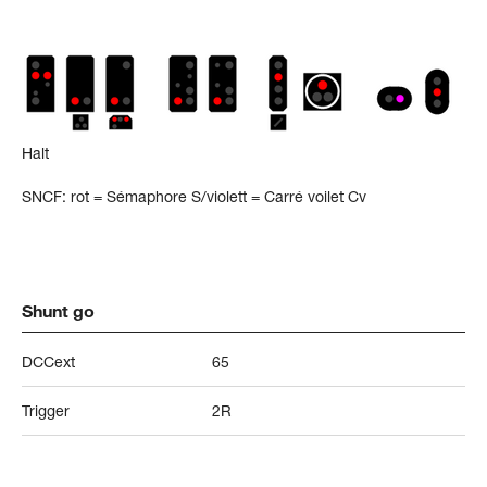
Halt
SNCF: rot = Sémaphore S/violett = Carré voilet Cv
Shunt go
DCCext
65
Trigger
2R