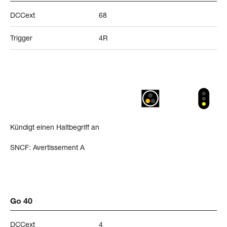
DCCext
68
Trigger
4R
Kündigt einen Haltbegriff an
SNCF: Avertissement A
Go 40
DCCext
4