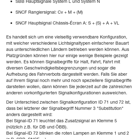
SBB Hauptsignale System L und System N
SNCF Rangiersignal: Cv + M + (M)
SNCF Hauptsignal Châssis-Écran A: S + (S) + A + VL
Es handelt sich um eine vielseitig verwendbare Konfiguration,
mit welcher verschiedene Lichtsignaltypen einfacherer Bauart
aus unterschiedlichen Ländern betrieben werden können. Aus
Platzgründen können hier nur einige wenige Beispiele gezeigt
werden. Es können Signalbegriffe für Halt, Fahrt, Fahrt mit
diversen Geschwindigkeitsbegrenzungen und sogar die
Aufhebung des Fahrverbots dargestellt werden. Falls Sie aber
auf Ihrem Signal noch mehr und noch speziellere Signalbegriffe
darstellen wollen, dann können Sie jederzeit auf die zahlreichen
anderen vorkonfigurierten Signalkonfigurationen ausweichen.
Der Unterschied zwischen Signalkonfiguration ID 71 und 72 ist,
dass bei letzterer der Signalbegriff Nummer 3 "Substitution"
anders dargestellt wird:
Bei Signal-ID 71 leuchtet das Zusatzsignal an Klemme 5
(nützlich z.B. für DB und ÖBB).
Bei Signal-ID 72 blinken die roten Lampen an Klemme 1 und 2