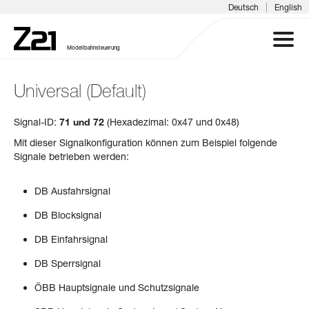
|
Deutsch
English
Modellbahnsteuerung
Universal (Default)
Z21 SYSTEM
Signal-ID:
71 und 72
(Hexadezimal: 0x47 und 0x48)
PRODUKTE
Mit dieser Signalkonfiguration können zum Beispiel folgende
Signale betrieben werden:
DOWNLOADS
DB Ausfahrsignal
FAQ & SUPPORT
DB Blocksignal
DB Einfahrsignal
INFOTAGE
DB Sperrsignal
MEDIEN
ÖBB Hauptsignale und Schutzsignale