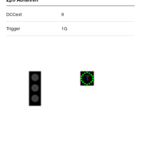
DCCext
9
Trigger
1G