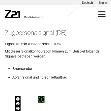
|
Deutsch
English
Modellbahnsteuerung
Zugpersonalsignal (DB)
Z21 SYSTEM
Signal-ID:
216
(Hexadezimal: 0xD8)
PRODUKTE
Mit dieser Signalkonfiguration können zum Beispiel folgende
Signale betrieben werden:
DOWNLOADS
Bremsprobe
FAQ & SUPPORT
Abfahrsignal und Türschließauftrag
INFOTAGE
MEDIEN