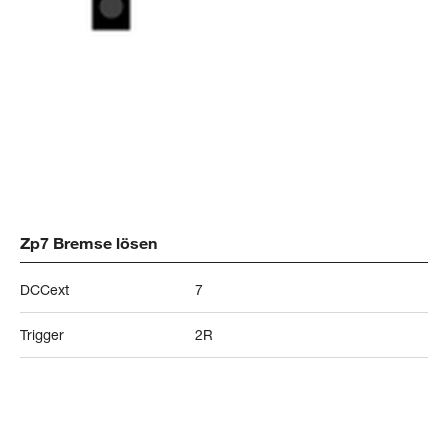
Zp7 Bremse lösen
DCCext
7
Trigger
2R