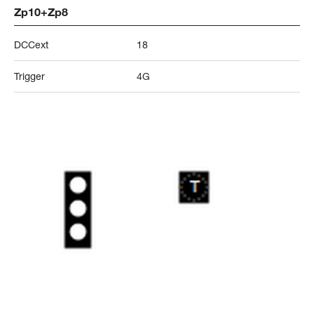
Zp10+Zp8
DCCext
18
Trigger
4G